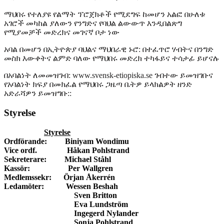
ማህበሩ የተለያዩ የልማት ፕሮጀክቶች የሚደግፍ ከመሆን አልፎ በሁለቱ
አገሮች መካከል ያለውን የንግድና የባህል ልውውጥ እንዲበልጽግ
የሚያመቻች መድረክና መገናኛ ቦታ ነው
አባል በመሆን በኢትዮጵያ ባህልና ማህበራዊ ኑሮ: በተፈጥሮ ሃብትና በንግድ
መስክ እውቀትና ልምድ ባለው የማህበሩ መድረክ ተካፋይና ተሳታፊ ይሆናሉ
በአባልነት ለመመዝገብ: www.svensk-etiopiska.se ገብተው ይመዝገቡና
የአባልነት ክፍያ በመክፈል የማህበሩ ጋዜጣ ቤትዎ ይላክልዎት ዘንድ
አድራሻዎን ይመዝግቡ::
Styrelse
Styrelse
Ordförande: Biniyam Wondimu
Vice ordf. Håkan Pohlstrand
Sekreterare: Michael Ståhl
Kassör: Per Wallgren
Medlemssekr: Örjan Åkerrén
Ledamöter: Wessen Beshah
Sven Britton
Eva Lundström
Ingegerd Nylander
Sonja Pohlstrand