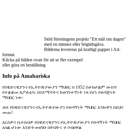
Stöd föreningens projekt "Ett mål om dagen"
med en minnes eller högtidsgåva.
Bilderna levereras på kraftigt papper i A4-
format.
Klicka på bilden ovan för att se fler exempel
eller göra en beställning
Info på Amahariska
የስዊድናዊያንና-የኢትዮጵያውያን ማህበር በ 1952 ስቶክሆልም ውስጥ
የተቋቋመ ከፖለቲካ: ከሃይማኖትና ከወገንተኛነት ነጻ የሆነ የወዳጅነት
ማህበር ነው:
ወደ የስዊድናዊያንና-የኢትዮጵያውያን የወዳኝነት ማህበር እንኩዋን በደህና
መጡ!
እርስዎና ቤተሰብዎ የስዊድናዊያንና-የኢትዮጵያውያን የወዳኝነት ማህበር
አባል ሆነው እንድትመዘገቡ በትህትና ተጋብዘዋል