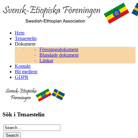
Hem
Tenaestelin
Dokument
Föreningsdokument
Blandade dokument
Länkar
Kontakt
Bli medlem
GDPR
Sök i Tenaestelin