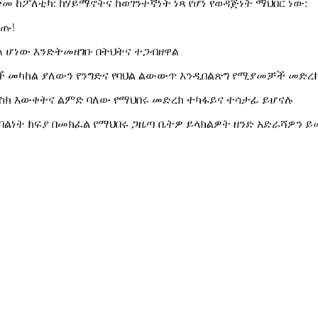
መ ከፖለቲካ: ከሃይማኖትና ከወገንተኛነት ነጻ የሆነ የወዳጅነት ማህበር ነው:
መጡ!
ል ሆነው እንድትመዘገቡ በትህትና ተጋብዘዋል
ች መካከል ያለውን የንግድና የባህል ልውውጥ እንዲበልጽግ የሚያመቻች መድረክ
 መስክ እውቀትና ልምድ ባለው የማህበሩ መድረክ ተካፋይና ተሳታፊ ይሆናሉ
 የአባልነት ክፍያ በመክፈል የማህበሩ ጋዜጣ ቤትዎ ይላክልዎት ዘንድ አድራሻዎን ይ