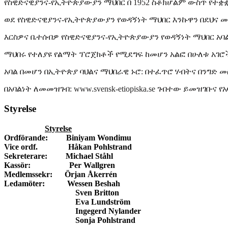
የስዊድናዊያንና-የኢትዮጵያውያን ማህበር በ 1952 ስቶክሆልም ውስጥ የተቋቋ
ወደ የስዊድናዊያንና-የኢትዮጵያውያን የወዳኝነት ማህበር እንኩዋን በደህና 
እርስዎና ቤተሰብዎ የስዊድናዊያንና-የኢትዮጵያውያን የወዳኝነት ማህበር አባ
ማህበሩ የተለያዩ የልማት ፕሮጀክቶች የሚደግፍ ከመሆን አልፎ በሁለቱ አገሮ
አባል በመሆን በኢትዮጵያ ባህልና ማህበራዊ ኑሮ: በተፈጥሮ ሃብትና በንግድ
በአባልነት ለመመዝገብ: www.svensk-etiopiska.se ገብተው ይመዝገቡና
Styrelse
Styrelse
Ordförande: Biniyam Wondimu
Vice ordf. Håkan Pohlstrand
Sekreterare: Michael Ståhl
Kassör: Per Wallgren
Medlemssekr: Örjan Åkerrén
Ledamöter: Wessen Beshah
Sven Britton
Eva Lundström
Ingegerd Nylander
Sonja Pohlstrand